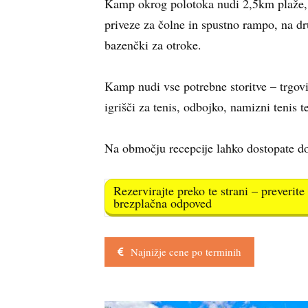
Kamp okrog polotoka nudi 2,5km plaže, v
priveze za čolne in spustno rampo, na dr
bazenčki za otroke.
Kamp nudi vse potrebne storitve – trgovin
igrišči za tenis, odbojko, namizni tenis t
Na območju recepcije lahko dostopate do
Rezervirajte preko te strani – preverit
brezplačna odpoved
Najnižje cene po terminih