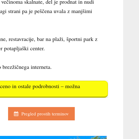
ečinoma skalnate, del je prodnat in nudi
ugi strani pa je peščena uvala z manjšimi
e, restavracije, bar na plaži, športni park z
er potapljaški center.
 brezžičnega interneta.
e ceno in ostale podrobnosti – možna
Pregled prostih terminov