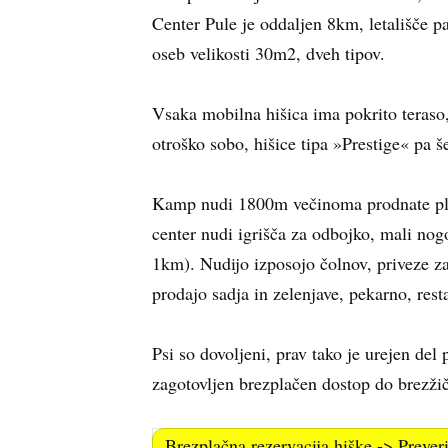
Center Pule je oddaljen 8km, letališče 
oseb velikosti 30m2, dveh tipov.
Vsaka mobilna hišica ima pokrito teraso,
otroško sobo, hišice tipa »Prestige« pa š
Kamp nudi 1800m večinoma prodnate plaž
center nudi igrišča za odbojko, mali nog
1km). Nudijo izposojo čolnov, priveze z
prodajo sadja in zelenjave, pekarno, resta
Psi so dovoljeni, prav tako je urejen de
zagotovljen brezplačen dostop do brezžič
Brezplačna rezervacija hiške -> Preveri