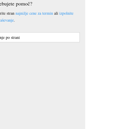
ebujete pomoč?
rite stran
najnižje cene za termin
ali
izpolnite
aševanje
.