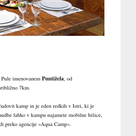
Puntižela
ta Pule imenovanem
, od
približno 7km.
dovit kamp in je eden redkih v Istri, ki je
onudbe lahko v kampu najamete mobilne hišice,
tudi preko agencije »Aqua Camp«.