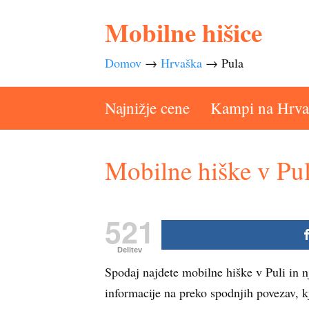
Mobilne hišice
Domov
→
Hrvaška
→
Pula
Najnižje cene
Kampi na Hrv
Mobilne hiške v Pul
521
Delitev
Spodaj najdete mobilne hiške v Puli in n
informacije na preko spodnjih povezav, k