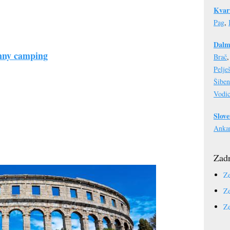
Kvar
Pag
,
Dalm
nny camping
Brač
Pelje
Šiben
Vodi
Slove
Anka
Zadn
Ze
Ze
Ze