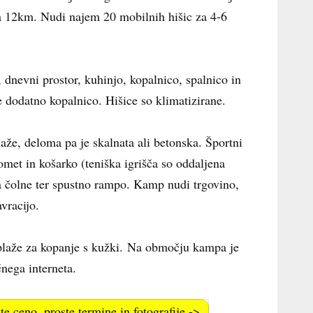
pa 12km. Nudi najem 20 mobilnih hišic za 4-6
 dnevni prostor, kuhinjo, kopalnico, spalnico in
e dodatno kopalnico. Hišice so klimatizirane.
e, deloma pa je skalnata ali betonska. Športni
omet in košarko (teniška igrišča so oddaljena
a čolne ter spustno rampo. Kamp nudi trgovino,
vracijo.
l plaže za kopanje s kužki. Na območju kampa je
nega interneta.
te ceno, proste termine in fotografije ->