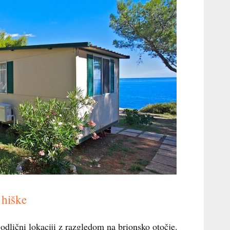
 hiške
dlični lokaciji z razgledom na brionsko otočje.