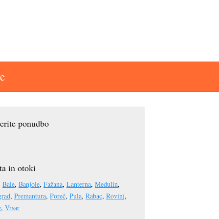
e
erite ponudbo
a in otoki
:
Bale
,
Banjole
,
Fažana
,
Lanterna
,
Medulin
,
grad
,
Premantura
,
Poreč
,
Pula
,
Rabac
,
Rovinj
,
g
,
Vrsar