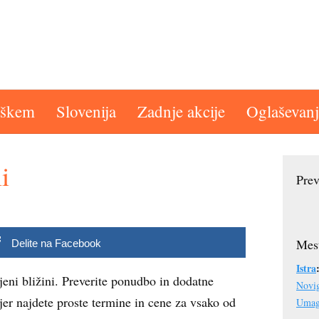
aškem
Slovenija
Zadnje akcije
Oglaševanj
i
Prev
Mest
Delite na Facebook
Istra
jeni bližini. Preverite ponudbo in dodatne
Novi
jer najdete proste termine in cene za vsako od
Uma