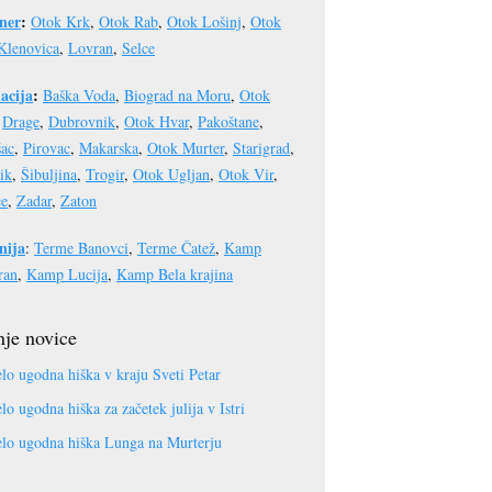
ner
:
Otok Krk
,
Otok Rab
,
Otok Lošinj
,
Otok
Klenovica
,
Lovran
,
Selce
acija
:
Baška Voda
,
Biograd na Moru
,
Otok
,
Drage
,
Dubrovnik
,
Otok Hvar
,
Pakoštane
,
šac
,
Pirovac
,
Makarska
,
Otok Murter
,
Starigrad
,
ik
,
Šibuljina
,
Trogir
,
Otok Ugljan
,
Otok Vir
,
ce
,
Zadar
,
Zaton
nija
:
Terme Banovci
,
Terme Čatež
,
Kamp
ran
,
Kamp Lucija
,
Kamp Bela krajina
je novice
lo ugodna hiška v kraju Sveti Petar
lo ugodna hiška za začetek julija v Istri
lo ugodna hiška Lunga na Murterju