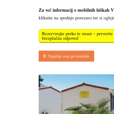
Za več informacij o mobilnih hiškah 
kliknite na spodnjo povezavo ter si oglej
Rezervirajte preko te strani – preverit
brezplačna odpoved
Najnižje cene po terminih