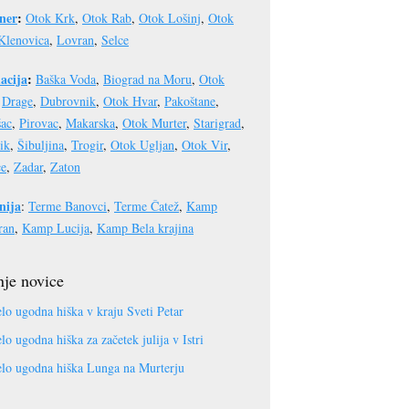
ner
:
Otok Krk
,
Otok Rab
,
Otok Lošinj
,
Otok
Klenovica
,
Lovran
,
Selce
acija
:
Baška Voda
,
Biograd na Moru
,
Otok
,
Drage
,
Dubrovnik
,
Otok Hvar
,
Pakoštane
,
šac
,
Pirovac
,
Makarska
,
Otok Murter
,
Starigrad
,
ik
,
Šibuljina
,
Trogir
,
Otok Ugljan
,
Otok Vir
,
ce
,
Zadar
,
Zaton
nija
:
Terme Banovci
,
Terme Čatež
,
Kamp
ran
,
Kamp Lucija
,
Kamp Bela krajina
je novice
lo ugodna hiška v kraju Sveti Petar
lo ugodna hiška za začetek julija v Istri
lo ugodna hiška Lunga na Murterju