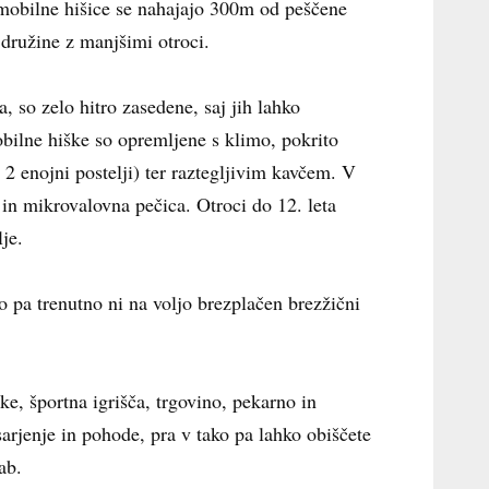
mobilne hišice se nahajajo 300m od peščene
 družine z manjšimi otroci.
a, so zelo hitro zasedene, saj jih lahko
obilne hiške so opremljene s klimo, pokrito
2 enojni postelji) ter raztegljivim kavčem. V
 in mikrovalovna pečica. Otroci do 12. leta
je.
ko pa trenutno ni na voljo brezplačen brezžični
e, športna igrišča, trgovino, pekarno in
sarjenje in pohode, pra v tako pa lahko obiščete
ab.