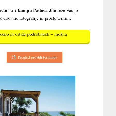
Victoria v kampu Padova 3
in rezervacijo
te dodatne fotografije in proste termine.
e ceno in ostale podrobnosti – možna
Pregled prostih terminov