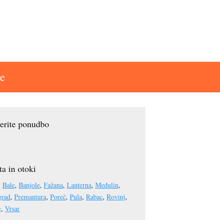
e
erite ponudbo
a in otoki
:
Bale
,
Banjole
,
Fažana
,
Lanterna
,
Medulin
,
grad
,
Premantura
,
Poreč
,
Pula
,
Rabac
,
Rovinj
,
g
,
Vrsar