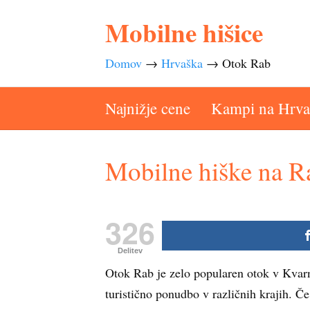
Mobilne hišice
Domov
→
Hrvaška
→
Otok Rab
Najnižje cene
Kampi na Hrv
Mobilne hiške na R
326
Delitev
Otok Rab je zelo popularen otok v Kvarn
turistično ponudbo v različnih krajih. Č