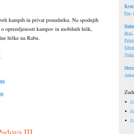
Kvar
Pag
,
dveh kampih in privat ponudniku. Na spodnjih
Dalm
j o opremljenosti kampov in mobilnih hišk,
Brač
lne hiške na Rabu.
Pelje
Šiben
I
Vodi
Slove
Anka
no
Zadn
no
Ze
Ze
Ze
adova III