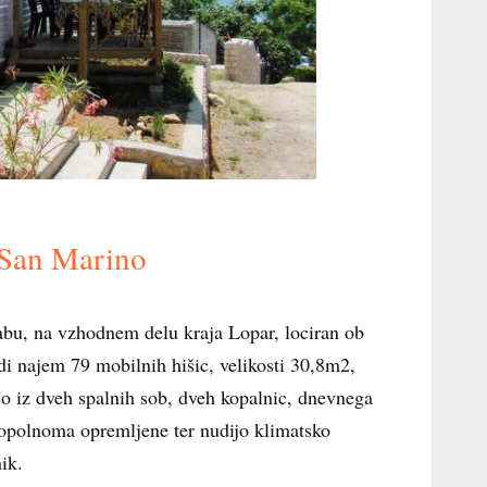
 San Marino
bu, na vzhodnem delu kraja Lopar, lociran ob
di najem 79 mobilnih hišic, velikosti 30,8m2,
so iz dveh spalnih sob, dveh kopalnic, dnevnega
 popolnoma opremljene ter nudijo klimatsko
nik.