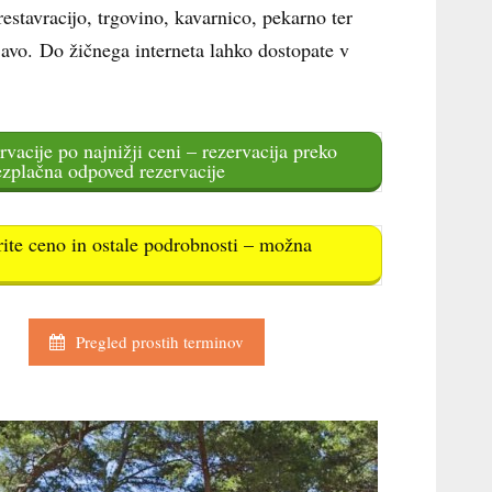
estavracijo, trgovino, kavarnico, pekarno ter
avo. Do žičnega interneta lahko dostopate v
rvacije po najnižji ceni – rezervacija preko
ezplačna odpoved rezervacije
rite ceno in ostale podrobnosti – možna
Pregled prostih terminov