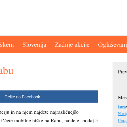
aškem
Slovenija
Zadnje akcije
Oglaševanj
abu
Prev
Mest
Delite na Facebook
Istra
erju in na njem najdete najrazličnejšo
Novi
e iščete mobilne hiške na Rabu, najdete spodaj 5
Uma