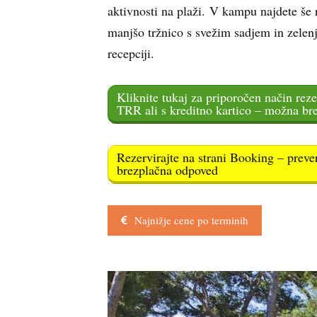
aktivnosti na plaži. V kampu najdete še r
manjšo tržnico s svežim sadjem in zelenj
recepciji.
Kliknite tukaj za priporočen način reze
TRR ali s kreditno kartico – možna br
Rezervirajte na strani Booking – preve
brezplačna odpoved
Najnižje cene po terminih