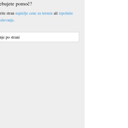
ebujete pomoč?
rite stran
najnižje cene za termin
ali
izpolnite
aševanje
.