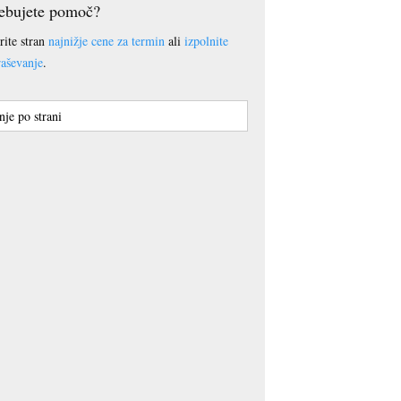
ebujete pomoč?
rite stran
najnižje cene za termin
ali
izpolnite
aševanje
.