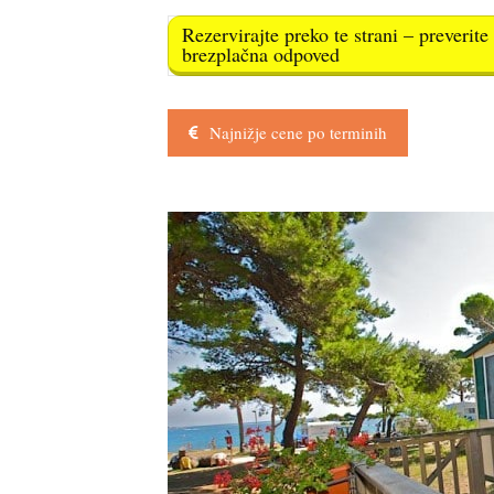
Rezervirajte preko te strani – preverit
brezplačna odpoved
Najnižje cene po terminih