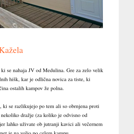
Kažela
 ki se nahaja JV od Medulina. Gre za zelo velik
h hišk, kar je odlična novica za tiste, ki
čina ostalih kampov že polna.
ki se razlikujejo po tem ali so obrnjena proti
 nekoliko dražje (za koliko je odvisno od
er lahko uživate ob jutranji kavici ali večernem
rnet je na voljo po celem kampu.