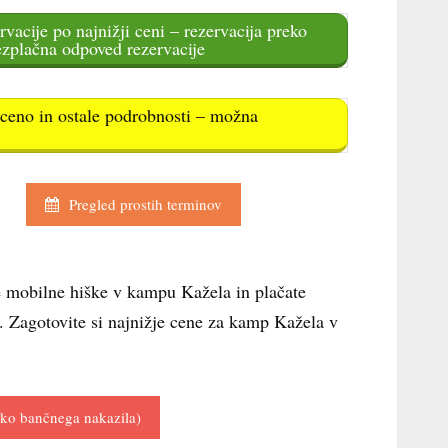
rvacije po najnižji ceni – rezervacija preko
ezplačna odpoved rezervacije
e ceno in ostale podrobnosti – možna
Pregled prostih terminov
e mobilne hiške v kampu Kažela in plačate
. Zagotovite si najnižje cene za kamp Kažela v
reko bančnega nakazila)