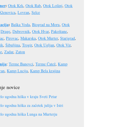
ner
:
Otok Krk
,
Otok Rab
,
Otok Lošinj
,
Otok
Klenovica
,
Lovran
,
Selce
acija
:
Baška Voda
,
Biograd na Moru
,
Otok
,
Drage
,
Dubrovnik
,
Otok Hvar
,
Pakoštane
,
šac
,
Pirovac
,
Makarska
,
Otok Murter
,
Starigrad
,
ik
,
Šibuljina
,
Trogir
,
Otok Ugljan
,
Otok Vir
,
ce
,
Zadar
,
Zaton
nija
:
Terme Banovci
,
Terme Čatež
,
Kamp
ran
,
Kamp Lucija
,
Kamp Bela krajina
je novice
lo ugodna hiška v kraju Sveti Petar
lo ugodna hiška za začetek julija v Istri
lo ugodna hiška Lunga na Murterju