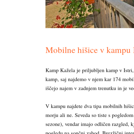
Mobilne hišice v kampu 
Kamp Kažela je priljubljen kamp v Istri,
kamp, saj najdemo v njem kar 174 mobilni
iščejo najem v zadnjem trenutku in je ve
V kampu najdete dva tipa mobilnih hišic, 
morju ali ne. Seveda so tiste s pogledom
sezone), vendar imajo odličen razgled, kj
pogledu na sončni zahod. Brezžični inte