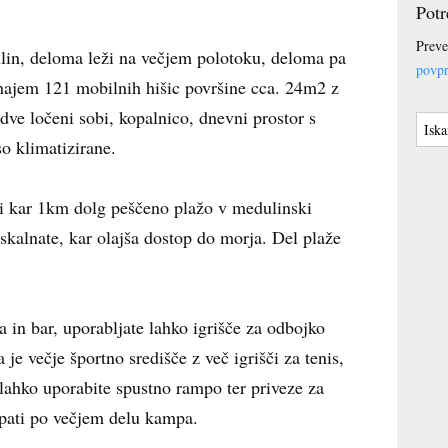
Potr
Preve
n, deloma leži na večjem polotoku, deloma pa
povpr
ajem 121 mobilnih hišic površine cca. 24m2 z
dve ločeni sobi, kopalnico, dnevni prostor s
so klimatizirane.
i kar 1km dolg peščeno plažo v medulinski
 skalnate, kar olajša dostop do morja. Del plaže
a in bar, uporabljate lahko igrišče za odbojko
je večje športno središče z več igrišči za tenis,
ahko uporabite spustno rampo ter priveze za
opati po večjem delu kampa.