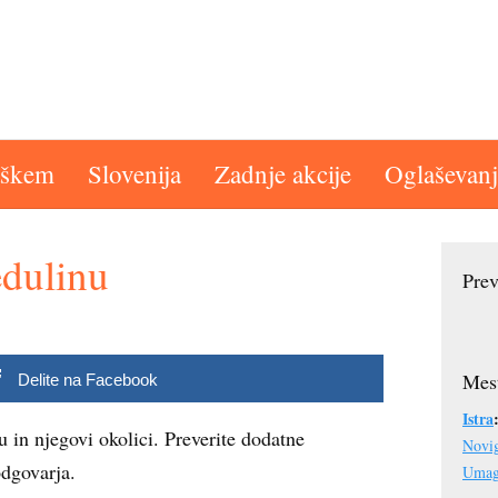
aškem
Slovenija
Zadnje akcije
Oglaševanj
dulinu
Prev
Mest
Delite na Facebook
Istra
 in njegovi okolici. Preverite dodatne
Novi
odgovarja.
Uma