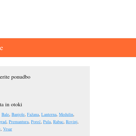
e
erite ponudbo
a in otoki
:
Bale
,
Banjole
,
Fažana
,
Lanterna
,
Medulin
,
grad
,
Premantura
,
Poreč
,
Pula
,
Rabac
,
Rovinj
,
g
,
Vrsar