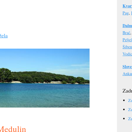
Kvar
Pag
,
Dalm
Brač
žela
Pelje
Šiben
Vodi
Slove
Anka
Zadn
Ze
Ze
Ze
Medulin