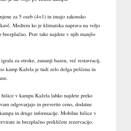
jene za 5 oseb (4+1) in imajo zakonsko
iv kavč. Medtem ko je klimatska naprava na voljo
jo brezplačno. Prav tako najdete v njih manjšo
grala za otroke, zunanji bazen, več restavracij,
bno kamp Kažela je tudi zelo dolga peščena in
ase.
 hišice v kampu Kažela lahko najdete preko
i vam odgovarjajo in preverite ceno, dodatne
 kampa in druge informacije. Mobilne hišice v
virate in brezplačno prekličete rezervacijo.