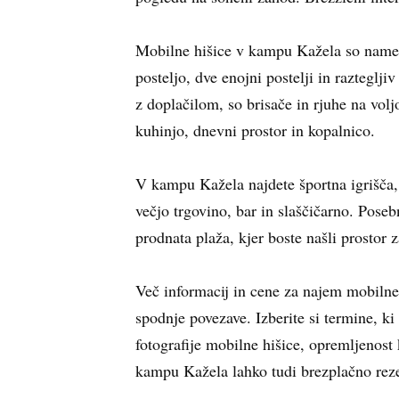
Mobilne hišice v kampu Kažela so namen
posteljo, dve enojni postelji in razteglj
z doplačilom, so brisače in rjuhe na vol
kuhinjo, dnevni prostor in kopalnico.
V kampu Kažela najdete športna igrišča, i
večjo trgovino, bar in slaščičarno. Pose
prodnata plaža, kjer boste našli prostor z
Več informacij in cene za najem mobilne
spodnje povezave. Izberite si termine, k
fotografije mobilne hišice, opremljenost
kampu Kažela lahko tudi brezplačno rezer