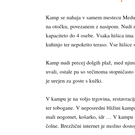
Kamp se nahaja v samem mestecu Meduli
na otočku, povezanem z nasipom. Nudi n
kapaciteto do 4 osebe. Vsaka hišica ima 
kuhinjo ter nepokrito teraso. Vse hišice 
Kamp nudi precej dolgih plaž, med njim
uvali, ostale pa so večinoma stopničasto
je urejen za goste s kužki.
V kampu je na voljo trgovina, restavracij
ter tobogane. V neposredni bližini kampa 
mali nogomet, košarko, idr … V kampu l
čolne. Brezžični internet je možno dost