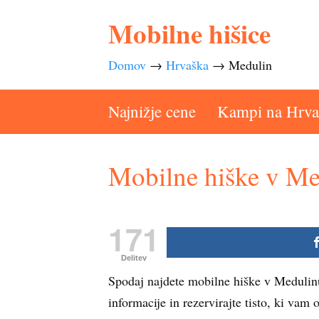
Mobilne hišice
Domov
→
Hrvaška
→
Medulin
Najnižje cene
Kampi na Hrv
Mobilne hiške v Me
171
Delitev
Spodaj najdete mobilne hiške v Medulinu
informacije in rezervirajte tisto, ki vam 